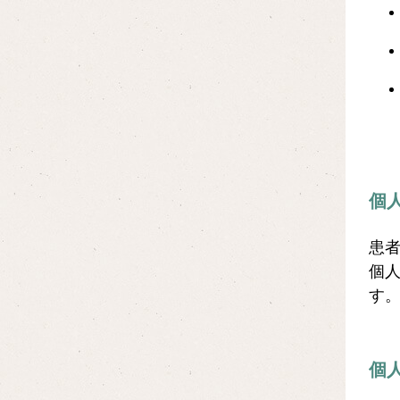
個
患
個
す
個