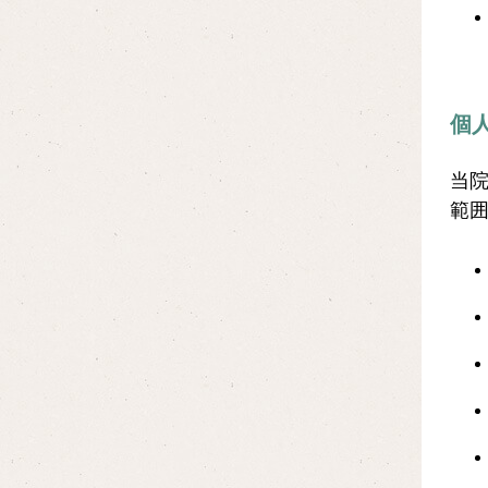
個
当
範