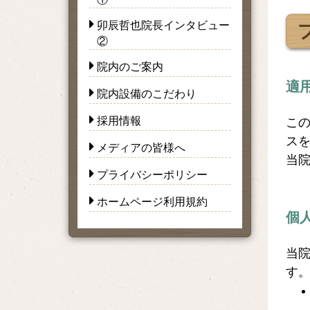
卯辰哲也院長インタビュー
②
院内のご案内
適
院内設備のこだわり
採用情報
こ
ス
メディアの皆様へ
当
プライバシーポリシー
ホームページ利用規約
個
当
す