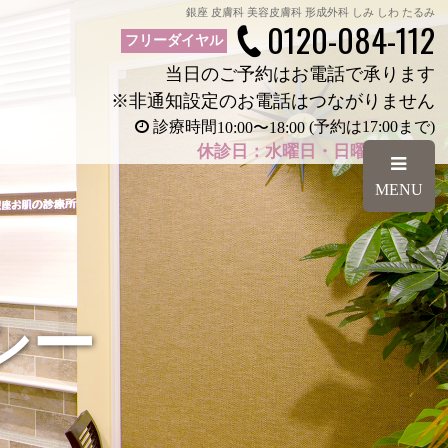
銀座 皮膚科 美容皮膚科 形成外科 しみ しわ たるみ
0120-084-112
フリーダイヤル
当日のご予約はお電話で承ります
※非通知設定のお電話はつながりません
診療時間
(予約は17:00まで)
10:00
〜
18:00
休診日：水曜日・日曜日・祝日
MENU
シー