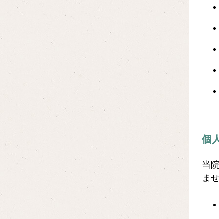
個
当
ま