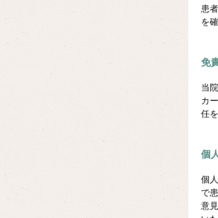
患
を
免
当
カ
任
個
個
で
意