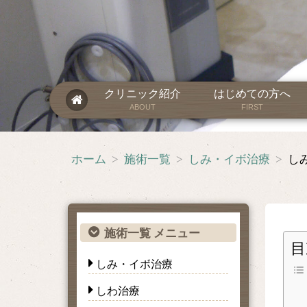
クリニック紹介
はじめての方へ
ABOUT
FIRST
ホーム
>
施術一覧
>
しみ・イボ治療
>
施術一覧 メニュー
目
しみ・イボ治療
しわ治療