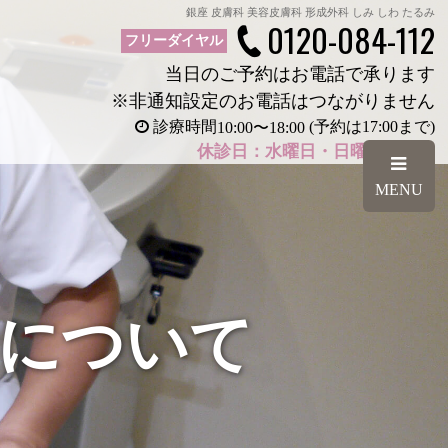
銀座 皮膚科 美容皮膚科 形成外科 しみ しわ たるみ
0120-084-112
フリーダイヤル
当日のご予約はお電話で承ります
※非通知設定のお電話はつながりません
診療時間
(予約は17:00まで)
10:00
〜
18:00
休診日：水曜日・日曜日・祝日
MENU
について