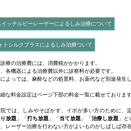
スイッチルビーレーザーによるしみ治療について
ォトシルクプラスによるしみ治療ついて
由診療の治療費には、消費税がかかります。
た、各機器による治療費以外に診察料が必要です。
合によっては、麻酔などの処置料、お薬代など別途発生
詳細な料金設定はページ下部の料金一覧に載せておりま
当院では、しみやそばかす、イボが多い方のために、
取り放題
」「
打ち放題
」「
当て放題
」「
治療し放題
」と
は、レーザー治療を行わない方がよいものがしばしば存