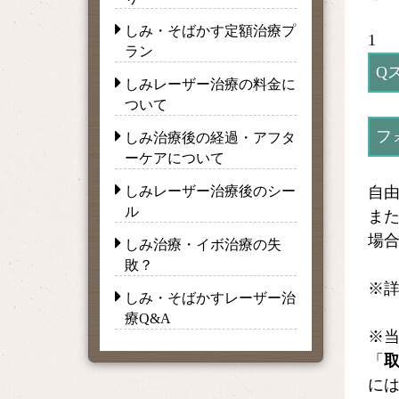
しみ・そばかす定額治療プ
1
ラン
Q
しみレーザー治療の料金に
ついて
フ
しみ治療後の経過・アフタ
ーケアについて
しみレーザー治療後のシー
自
ル
ま
場
しみ治療・イボ治療の失
敗？
※
しみ・そばかすレーザー治
療Q&A
※
「
に