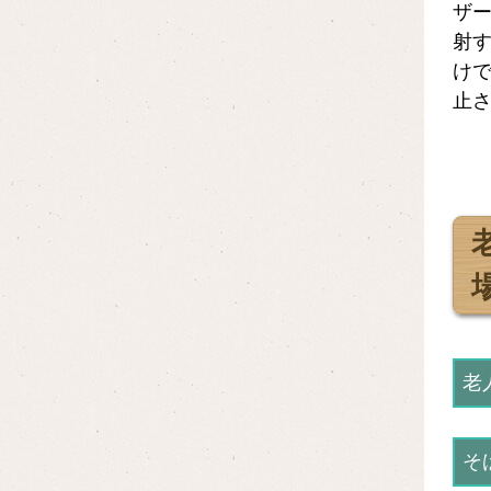
ザ
射
け
止
老
そ