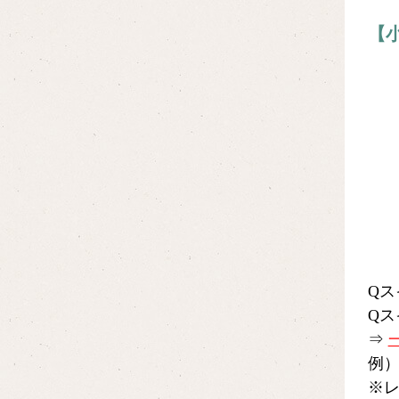
【
Q
Qス
⇒
一
例）
※