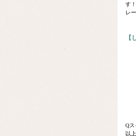
す
レ
【
Q
以