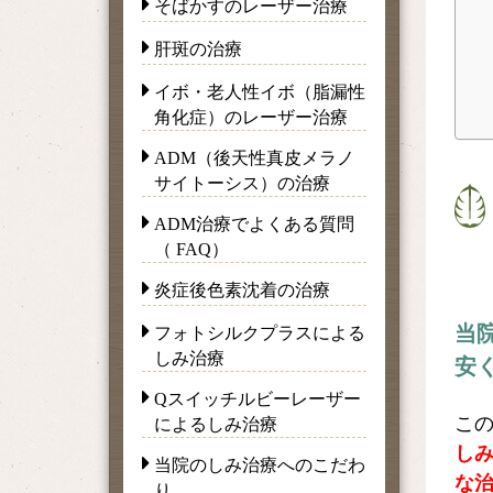
そばかすのレーザー治療
肝斑の治療
イボ・老人性イボ（脂漏性
角化症）のレーザー治療
ADM（後天性真皮メラノ
サイトーシス）の治療
ADM治療でよくある質問
（ FAQ）
炎症後色素沈着の治療
当
フォトシルクプラスによる
しみ治療
安
Qスイッチルビーレーザー
こ
によるしみ治療
し
当院のしみ治療へのこだわ
な
り