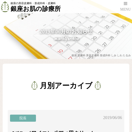
銀座の美容皮膚科・形成外科・皮膚科
銀座お肌の診療所
MENU
2019年06月のお知らせ
monthly archive
銀座 皮膚科 美容皮膚科 形成外科 しみ しわ たるみ
月別アーカイブ
2019/06/06
院長