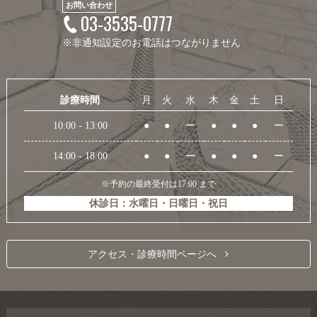
お問い合わせ
03-3535-0777
※非通知設定のお電話はつながりません
診療時間
月
火
水
木
金
土
日
10:00 - 13:00
●
●
ー
●
●
●
ー
14:00 - 18:00
●
●
ー
●
●
●
ー
※予約の最終受付は17:00 まで
休診日：水曜日・日曜日・祝日
アクセス・診療時間ページへ