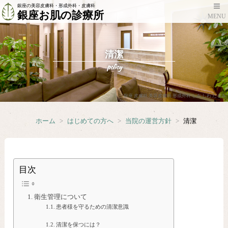
銀座の美容皮膚科・形成外科・皮膚科
銀座お肌の診療所
MENU
清潔
policy
銀座 皮膚科 美容皮膚科 形成外科 しみ しわ たるみ
ホーム
>
はじめての方へ
>
当院の運営方針
>
清潔
目次
衛生管理について
患者様を守るための清潔意識
清潔を保つには？