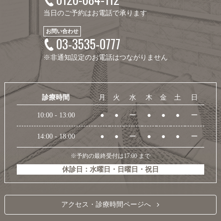
当日のご予約はお電話で承ります
お問い合わせ
03-3535-0777
※非通知設定のお電話はつながりません
診療時間
月
火
水
木
金
土
日
10:00 - 13:00
●
●
ー
●
●
●
ー
14:00 - 18:00
●
●
ー
●
●
●
ー
※予約の最終受付は17:00 まで
休診日：水曜日・日曜日・祝日
アクセス・診療時間ページへ